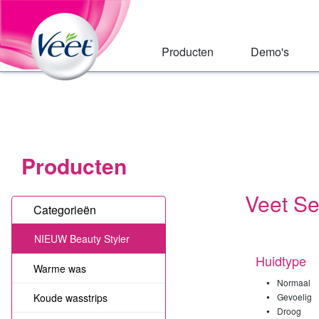
Huis
Skip
to:
Main
Primary
Navigation
Navigation
,
Producten
Demo's
Main
Content
Search
Producten
Veet Se
Categorieën
NIEUW Beauty Styler
Huidtype
Warme was
•
Normaal
•
Koude wasstrips
Gevoelig
•
Droog