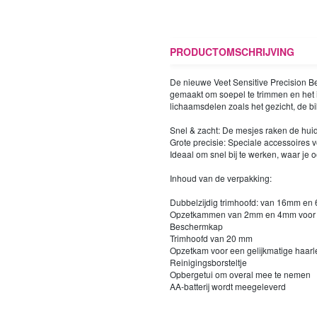
PRODUCTOMSCHRIJVING
De nieuwe Veet Sensitive Precision Bea
gemaakt om soepel te trimmen en het 
lichaamsdelen zoals het gezicht, de bik
Snel & zacht: De mesjes raken de huid
Grote precisie: Speciale accessoires 
Ideaal om snel bij te werken, waar je 
Inhoud van de verpakking:
Dubbelzijdig trimhoofd: van 16mm e
Opzetkammen van 2mm en 4mm voor ee
Beschermkap
Trimhoofd van 20 mm
Opzetkam voor een gelijkmatige haarl
Reinigingsborsteltje
Opbergetui om overal mee te nemen
AA-batterij wordt meegeleverd