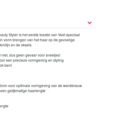
uty Styler is het eerste toestel van Veet speciaal
in vorm brengen van het haar op de gevoelige
inilijn en de oksels.
 niet, dus geen gevaar voor sneetjes!
voor een precieze vormgeving en styling
ook bent
n 6mm voor optimale vormgeving van de wenkbrauw
n gelijkmatige haarlengte
engte