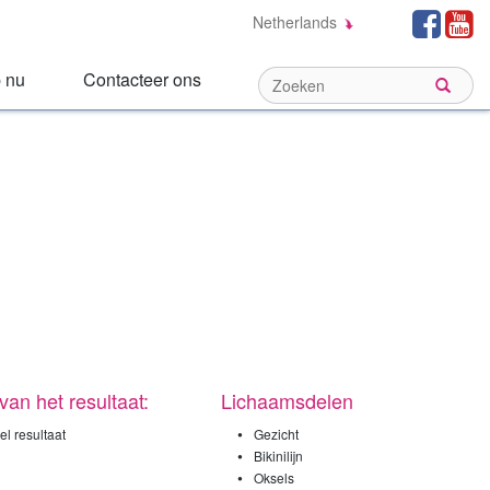
Social
Fa
Netherlands
Links:
 nu
Contacteer ons
Sear
van het resultaat:
Lichaamsdelen
•
el resultaat
Gezicht
•
Bikinilijn
•
Oksels