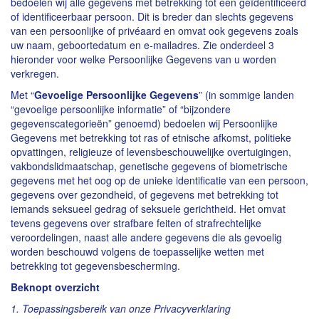
bedoelen wij alle gegevens met betrekking tot een geïdentificeerd
of identificeerbaar persoon. Dit is breder dan slechts gegevens
van een persoonlijke of privéaard en omvat ook gegevens zoals
uw naam, geboortedatum en e-mailadres. Zie onderdeel 3
hieronder voor welke Persoonlijke Gegevens van u worden
verkregen.
Met “
Gevoelige Persoonlijke Gegevens
” (in sommige landen
“gevoelige persoonlijke informatie” of “bijzondere
gegevenscategorieën” genoemd) bedoelen wij Persoonlijke
Gegevens met betrekking tot ras of etnische afkomst, politieke
opvattingen, religieuze of levensbeschouwelijke overtuigingen,
vakbondslidmaatschap, genetische gegevens of biometrische
gegevens met het oog op de unieke identificatie van een persoon,
gegevens over gezondheid, of gegevens met betrekking tot
iemands seksueel gedrag of seksuele gerichtheid. Het omvat
tevens gegevens over strafbare feiten of strafrechtelijke
veroordelingen, naast alle andere gegevens die als gevoelig
worden beschouwd volgens de toepasselijke wetten met
betrekking tot gegevensbescherming.
Beknopt overzicht
1. Toepassingsbereik van onze Privacyverklaring