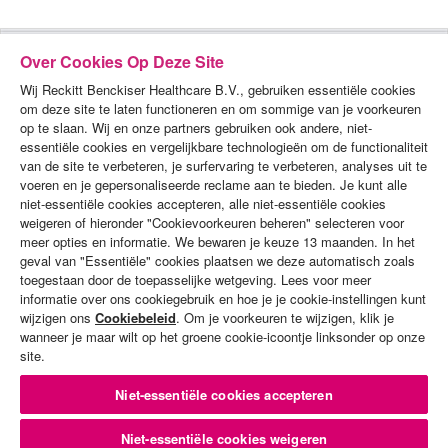
Over Cookies Op Deze Site
Wij Reckitt Benckiser Healthcare B.V., gebruiken essentiële cookies
om deze site te laten functioneren en om sommige van je voorkeuren
op te slaan. Wij en onze partners gebruiken ook andere, niet-
essentiële cookies en vergelijkbare technologieën om de functionaliteit
van de site te verbeteren, je surfervaring te verbeteren, analyses uit te
voeren en je gepersonaliseerde reclame aan te bieden. Je kunt alle
PRODUCTEN
niet-essentiële cookies accepteren, alle niet-essentiële cookies
weigeren of hieronder "Cookievoorkeuren beheren" selecteren voor
DEMO'S
meer opties en informatie. We bewaren je keuze 13 maanden. In het
geval van "Essentiële" cookies plaatsen we deze automatisch zoals
ALGEMENE VOORWAARDEN
toegestaan door de toepasselijke wetgeving. Lees voor meer
informatie over ons cookiegebruik en hoe je je cookie-instellingen kunt
PRIVACYBELEID
wijzigen ons
Cookiebeleid
. Om je voorkeuren te wijzigen, klik je
wanneer je maar wilt op het groene cookie-icoontje linksonder op onze
COOKIES-BELEID
site.
CONTACT MET ONS OPNEMEN
Niet-essentiële cookies accepteren
SITEMAP
Niet-essentiële cookies weigeren