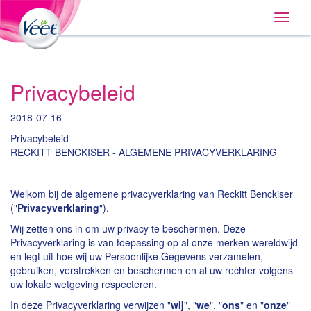
Huis
Main
Skip
Navigation
Toggle
to:
naviga
Primary
Navigation
,
Main
Content
Privacybeleid
Search
2018-07-16
Privacybeleid
RECKITT BENCKISER - ALGEMENE PRIVACYVERKLARING
Welkom bij de algemene privacyverklaring van Reckitt Benckiser
("
Privacyverklaring
").
Wij zetten ons in om uw privacy te beschermen. Deze
Privacyverklaring is van toepassing op al onze merken wereldwijd
en legt uit hoe wij uw Persoonlijke Gegevens verzamelen,
gebruiken, verstrekken en beschermen en al uw rechter volgens
uw lokale wetgeving respecteren.
In deze Privacyverklaring verwijzen "
wij
", "
we
", "
ons
" en "
onze
"