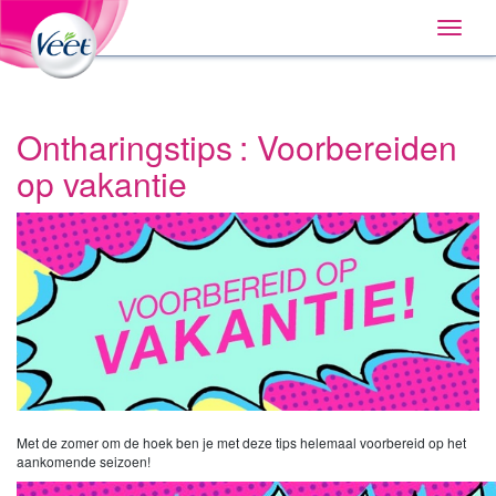
Huis
Main
Skip
Navigation
Toggle
to:
naviga
Primary
Navigation
,
Main
Content
Ontharingstips : Voorbereiden
Search
op vakantie
Met de zomer om de hoek ben je met deze tips helemaal voorbereid op het
aankomende seizoen!