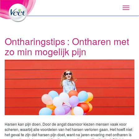
Huis
Main
Skip
Navigation
Toggle
to:
naviga
Primary
Navigation
,
Main
Content
Ontharingstips : Ontharen met
Search
zo min mogelijk pijn
Harsen kan pijn doen. Door de angst daarvoor kiezen mensen vaak voor
scheren, waarbij alle voordelen van het harsen verloren gaan. Het hoeft niet
het geval te zijn dat harsen pijn doet, want na jaren ervaring met ontharen is