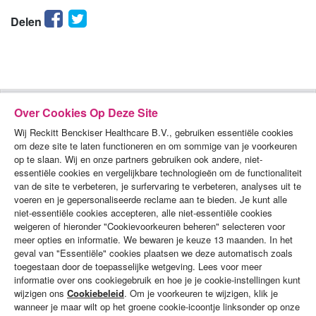
Facebook
Twitter
Delen
Over Cookies Op Deze Site
Wij Reckitt Benckiser Healthcare B.V., gebruiken essentiële cookies
om deze site te laten functioneren en om sommige van je voorkeuren
op te slaan. Wij en onze partners gebruiken ook andere, niet-
essentiële cookies en vergelijkbare technologieën om de functionaliteit
van de site te verbeteren, je surfervaring te verbeteren, analyses uit te
voeren en je gepersonaliseerde reclame aan te bieden. Je kunt alle
PRODUCTEN
niet-essentiële cookies accepteren, alle niet-essentiële cookies
weigeren of hieronder "Cookievoorkeuren beheren" selecteren voor
DEMO'S
meer opties en informatie. We bewaren je keuze 13 maanden. In het
geval van "Essentiële" cookies plaatsen we deze automatisch zoals
ALGEMENE VOORWAARDEN
toegestaan door de toepasselijke wetgeving. Lees voor meer
informatie over ons cookiegebruik en hoe je je cookie-instellingen kunt
PRIVACYBELEID
wijzigen ons
Cookiebeleid
. Om je voorkeuren te wijzigen, klik je
wanneer je maar wilt op het groene cookie-icoontje linksonder op onze
COOKIES-BELEID