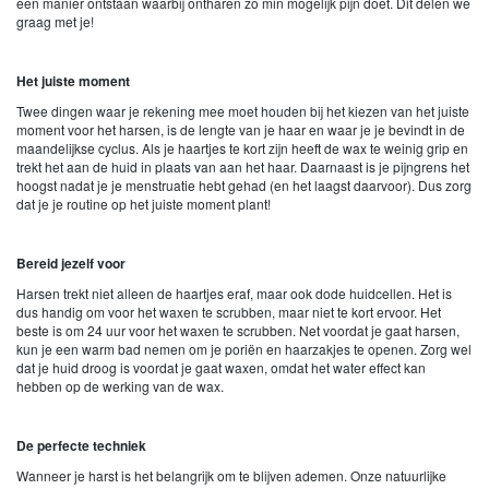
een manier ontstaan waarbij ontharen zo min mogelijk pijn doet. Dit delen we
graag met je!
Het juiste moment
Twee dingen waar je rekening mee moet houden bij het kiezen van het juiste
moment voor het harsen, is de lengte van je haar en waar je je bevindt in de
maandelijkse cyclus. Als je haartjes te kort zijn heeft de wax te weinig grip en
trekt het aan de huid in plaats van aan het haar. Daarnaast is je pijngrens het
hoogst nadat je je menstruatie hebt gehad (en het laagst daarvoor). Dus zorg
dat je je routine op het juiste moment plant!
Bereid jezelf voor
Harsen trekt niet alleen de haartjes eraf, maar ook dode huidcellen. Het is
dus handig om voor het waxen te scrubben, maar niet te kort ervoor. Het
beste is om 24 uur voor het waxen te scrubben. Net voordat je gaat harsen,
kun je een warm bad nemen om je poriën en haarzakjes te openen. Zorg wel
dat je huid droog is voordat je gaat waxen, omdat het water effect kan
hebben op de werking van de wax.
De perfecte techniek
Wanneer je harst is het belangrijk om te blijven ademen. Onze natuurlijke