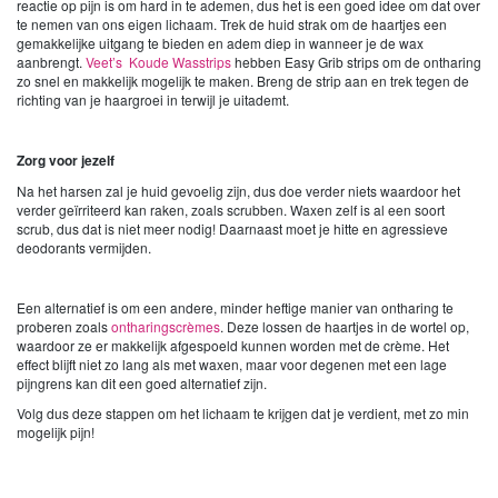
reactie op pijn is om hard in te ademen, dus het is een goed idee om dat over
te nemen van ons eigen lichaam. Trek de huid strak om de haartjes een
gemakkelijke uitgang te bieden en adem diep in wanneer je de wax
aanbrengt.
Veet’s Koude Wasstrips
hebben Easy Grib strips om de ontharing
zo snel en makkelijk mogelijk te maken. Breng de strip aan en trek tegen de
richting van je haargroei in terwijl je uitademt.
Zorg voor jezelf
Na het harsen zal je huid gevoelig zijn, dus doe verder niets waardoor het
verder geïrriteerd kan raken, zoals scrubben. Waxen zelf is al een soort
scrub, dus dat is niet meer nodig! Daarnaast moet je hitte en agressieve
deodorants vermijden.
Een alternatief is om een andere, minder heftige manier van ontharing te
proberen zoals
ontharingscrèmes
. Deze lossen de haartjes in de wortel op,
waardoor ze er makkelijk afgespoeld kunnen worden met de crème. Het
effect blijft niet zo lang als met waxen, maar voor degenen met een lage
pijngrens kan dit een goed alternatief zijn.
Volg dus deze stappen om het lichaam te krijgen dat je verdient, met zo min
mogelijk pijn!