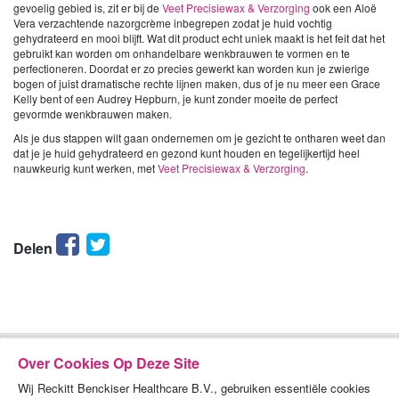
gevoelig gebied is, zit er bij de
Veet Precisiewax & Verzorging
ook een Aloë
Vera verzachtende nazorgcrème inbegrepen zodat je huid vochtig
gehydrateerd en mooi blijft. Wat dit product echt uniek maakt is het feit dat het
gebruikt kan worden om onhandelbare wenkbrauwen te vormen en te
perfectioneren. Doordat er zo precies gewerkt kan worden kun je zwierige
bogen of juist dramatische rechte lijnen maken, dus of je nu meer een Grace
Kelly bent of een Audrey Hepburn, je kunt zonder moeite de perfect
gevormde wenkbrauwen maken.
Als je dus stappen wilt gaan ondernemen om je gezicht te ontharen weet dan
dat je je huid gehydrateerd en gezond kunt houden en tegelijkertijd heel
nauwkeurig kunt werken, met
Veet Precisiewax & Verzorging
.
Facebook
Twitter
Delen
Over Cookies Op Deze Site
Wij Reckitt Benckiser Healthcare B.V., gebruiken essentiële cookies