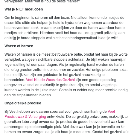
verwijderen. Maar wat is nou de beste manier?
Wat je NIET moet doen
Om te beginnen is scheren uit den boze. Niet alleen kunnen de mesjes de
essentiële oliën die helpen je huid te hydrateren wegnemen waardoor de
balans verstoort raakt, maar ook snijden ze door de haren waardoor harde
randjes achterblijven. Hierdoor voelt het haar dat terug groeit prikkelig aan
en krijg je harde stoppels wat niet het ontharingsresultaat is dat je wilt!
Waxen of harsen
Waxen of harsen is de meest betrouwbare optie, omdat het haar bij de wortel
verwijdert, wat geen zichtbare stoppels achterlaat. Je blijft weken haarvrij, in
tegenstelling tot een paar dagen. Als je regelmatig harst worden de haren
die terug groeien zelfs minder, dunner en zachter. Het enige probleem is dat
het moeilijk kan zijn om gebieden in het gezicht nauwkeurig te
behandelen.
Veet Koude Waxstrips Gezicht
zijn een goede oplossing
aangezien ze snel en makkelijk te gebruiken zijn, en omdat ze geknipt
kunnen worden in de juiste maat. Soms is er echter nog meer precisie nodig
dan de strips kunnen bieden.
Ongelofelijke precisie
Bij Veet hebben we daarom speciaal voor gezichtsontharing de
Veet
Precisiewax & Verzorging
ontwikkeld. De zorgvuldig ontworpen, makkelijk te
gebruiken tube zorgt ervoor dat je precies de goede hoeveelheid wax kan
aanbrengen op de benodigde plek. Met deze wax kun je je bovenlip en kin
harsen en ervoor zorgen dat je elk haartje meeneemt. Omdat het gezicht zo’n