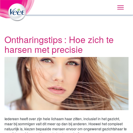
Huis
Main
Skip
Navigation
Toggle
to:
naviga
Primary
Navigation
,
Main
Content
Ontharingstips : Hoe zich te
Search
harsen met precisie
Iedereen heeft over zijn hele lichaam haar zitten, inclusief in het gezicht,
maar bij sommigen valt dit meer op dan bij anderen. Hoewel het compleet
natuurlijk is, kiezen bepaalde mensen ervoor om ongewenst gezichtshaar te