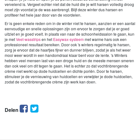
vervelend is. Vergeet echter niet dat de huid die je wilt harsen volledig droog
moet zijn voordat je de was aanbrengt. Blijf deze winter dus harsen en
profiteer het hele jaar door van de voordelen.
Er is geen enkele reden om in de winter niet te harsen, aanzien er een aantal
eenvoudige en snelle oplossingen zijn om ervoor te zorgen dat je er goed
uitziet en je goed voelt. In plaats van naar de schoonheidssalon te gaan, kun
je met
Veet-wasstrips
en het
Easywax-systeem
met warme hars ook een
professioneel resultaat bereiken. Door ook 's winters regelmatig te harsen,
zorg je ervoor dat de haartjes fijner en dunner blijven, zodat je als het weer
mooi weer wordt in een handomdraai klaar bent voor de lente. 's Winters
hebben veel mensen last van een droge huid en de meeste mensen smeren
dan ook veel om dit tegen te gaan. Het is echter zo dat vochtinbrengende
crème niet werkt op dode huidcellen en dichte poriën. Door te harsen,
stimuleer je de vernieuwing van huidcellen en verwijder je dode huidcellen,
zodat de vochtinbrengende crème zijn werk kan doen.
Facebook
Twitter
Delen