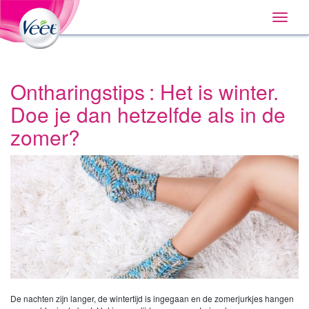
Huis
Main
Skip
Navigation
Toggle
to:
naviga
Primary
Navigation
,
Main
Content
Ontharingstips : Het is winter.
Search
Doe je dan hetzelfde als in de
zomer?
De nachten zijn langer, de wintertijd is ingegaan en de zomerjurkjes hangen