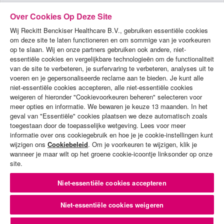
Over Cookies Op Deze Site
Wij Reckitt Benckiser Healthcare B.V., gebruiken essentiële cookies
om deze site te laten functioneren en om sommige van je voorkeuren
op te slaan. Wij en onze partners gebruiken ook andere, niet-
essentiële cookies en vergelijkbare technologieën om de functionaliteit
van de site te verbeteren, je surfervaring te verbeteren, analyses uit te
voeren en je gepersonaliseerde reclame aan te bieden. Je kunt alle
PRODUCTEN
niet-essentiële cookies accepteren, alle niet-essentiële cookies
weigeren of hieronder "Cookievoorkeuren beheren" selecteren voor
DEMO'S
meer opties en informatie. We bewaren je keuze 13 maanden. In het
geval van "Essentiële" cookies plaatsen we deze automatisch zoals
ALGEMENE VOORWAARDEN
toegestaan door de toepasselijke wetgeving. Lees voor meer
informatie over ons cookiegebruik en hoe je je cookie-instellingen kunt
PRIVACYBELEID
wijzigen ons
Cookiebeleid
. Om je voorkeuren te wijzigen, klik je
wanneer je maar wilt op het groene cookie-icoontje linksonder op onze
COOKIES-BELEID
site.
CONTACT MET ONS OPNEMEN
Niet-essentiële cookies accepteren
SITEMAP
Niet-essentiële cookies weigeren
© Copyright Reckitt Benckiser. Alle rechten voorbehouden. Datum van de laatste
update van de site: