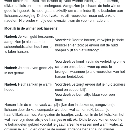
weer achter in de kast. Het is weer tijd voor warme truien, lange mouwen,
dikke maillots en thermo-ondergoed. Aangezien je lichaam de hele winter
goed is ingepakt, is het erg aantrekkelijk om wat minder tijd te besteden aan
lichaamsverzorging. Dit heeft zeker zo zijn voordelen, maar ook enkele
nadelen. Hieronder vind je een overzicht van de voor- en nadelen.
Moet ik in de winter ook harsen?
Nadeel:
Je kunt geld besparen,
Voordeel:
Door te harsen, verwijder je dode
aangezien je niet naar de
huidcellen en zorg je ervoor dat de huid
schoonheidssalon hoeft om je
soepel blijft en niet uitdroogt.
te laten harsen.
Voordeel:
Je komt niet in de verleiding om te
scheren om de boel weer op orde te
Nadeel:
Je hebt even geen zin
brengen, waarmee je alle voordelen van het
in het gedoe.
harsen tenietdoet.
Nadeel:
Het haar kan je warm
Voordeel:
Je zorgt ervoor dat je huid zomers
houden!
mooi en soepel blijft.
Voordeel:
Je bent altijd klaar voor een
feestje!
Harsen is in de winter vaak wat pijnlijker dan in de zomer, aangezien je
lichaam door de kou compacter wordt en wat samentrekt, tot aan je
haarfollikels aan toe. Aangezien de haartjes vastzitten in de follikels, kan het
wat meer pijn doen als je de haartjes er uittrekt. Dit is te voorkomen door het
te behandelen gebied voordat je gaat harsen te wassen met warm water. Zo
ontspan je je huid en open je de poriën, zodat de behandeling minder