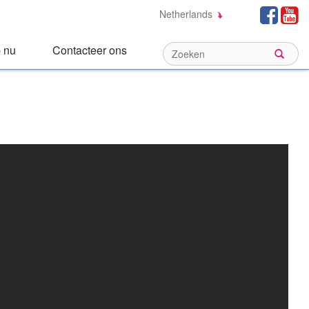
Social
Fa
Netherlands
Links:
 nu
Contacteer ons
Sear