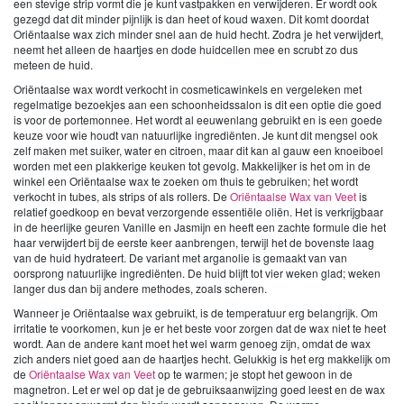
een stevige strip vormt die je kunt vastpakken en verwijderen. Er wordt ook
gezegd dat dit minder pijnlijk is dan heet of koud waxen. Dit komt doordat
Oriëntaalse wax zich minder snel aan de huid hecht. Zodra je het verwijdert,
neemt het alleen de haartjes en dode huidcellen mee en scrubt zo dus
meteen de huid.
Oriëntaalse wax wordt verkocht in cosmeticawinkels en vergeleken met
regelmatige bezoekjes aan een schoonheidssalon is dit een optie die goed
is voor de portemonnee. Het wordt al eeuwenlang gebruikt en is een goede
keuze voor wie houdt van natuurlijke ingrediënten. Je kunt dit mengsel ook
zelf maken met suiker, water en citroen, maar dit kan al gauw een knoeiboel
worden met een plakkerige keuken tot gevolg. Makkelijker is het om in de
winkel een Oriëntaalse wax te zoeken om thuis te gebruiken; het wordt
verkocht in tubes, als strips of als rollers. De
Oriëntaalse Wax van Veet
is
relatief goedkoop en bevat verzorgende essentiële oliën. Het is verkrijgbaar
in de heerlijke geuren Vanille en Jasmijn en heeft een zachte formule die het
haar verwijdert bij de eerste keer aanbrengen, terwijl het de bovenste laag
van de huid hydrateert. De variant met arganolie is gemaakt van van
oorsprong natuurlijke ingrediënten. De huid blijft tot vier weken glad; weken
langer dus dan bij andere methodes, zoals scheren.
Wanneer je Oriëntaalse wax gebruikt, is de temperatuur erg belangrijk. Om
irritatie te voorkomen, kun je er het beste voor zorgen dat de wax niet te heet
wordt. Aan de andere kant moet het wel warm genoeg zijn, omdat de wax
zich anders niet goed aan de haartjes hecht. Gelukkig is het erg makkelijk om
de
Oriëntaalse Wax van Veet
op te warmen; je stopt het gewoon in de
magnetron. Let er wel op dat je de gebruiksaanwijzing goed leest en de wax