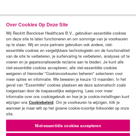
Over Cookies Op Deze Site
Wij Reckitt Benckiser Healthcare B.V., gebruiken essentiële cookies
om deze site te laten functioneren en om sommige van je voorkeuren
op te slaan. Wij en onze partners gebruiken ook andere, niet-
essentiële cookies en vergelijkbare technologieën om de functionaliteit
van de site te verbeteren, je surfervaring te verbeteren, analyses uit te
voeren en je gepersonaliseerde reclame aan te bieden. Je kunt alle
PRODUCTEN
niet-essentiële cookies accepteren, alle niet-essentiële cookies
weigeren of hieronder "Cookievoorkeuren beheren" selecteren voor
DEMO'S
meer opties en informatie. We bewaren je keuze 13 maanden. In het
geval van "Essentiële" cookies plaatsen we deze automatisch zoals
ALGEMENE VOORWAARDEN
toegestaan door de toepasselijke wetgeving. Lees voor meer
informatie over ons cookiegebruik en hoe je je cookie-instellingen kunt
PRIVACYBELEID
wijzigen ons
Cookiebeleid
. Om je voorkeuren te wijzigen, klik je
wanneer je maar wilt op het groene cookie-icoontje linksonder op onze
COOKIES-BELEID
site.
CONTACT MET ONS OPNEMEN
Niet-essentiële cookies accepteren
SITEMAP