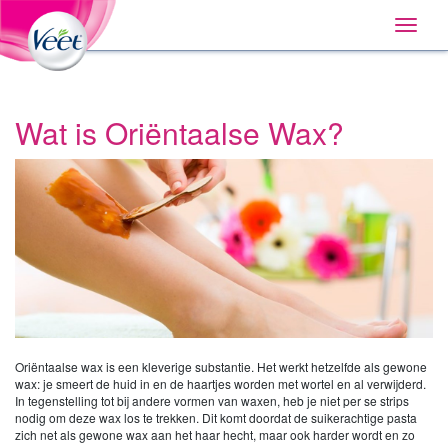
Huis
Main
Skip
Navigation
Toggle
to:
naviga
Primary
Navigation
,
Main
Content
Wat is Oriëntaalse Wax?
Search
Oriëntaalse wax is een kleverige substantie. Het werkt hetzelfde als gewone
wax: je smeert de huid in en de haartjes worden met wortel en al verwijderd.
In tegenstelling tot bij andere vormen van waxen, heb je niet per se strips
nodig om deze wax los te trekken. Dit komt doordat de suikerachtige pasta
zich net als gewone wax aan het haar hecht, maar ook harder wordt en zo