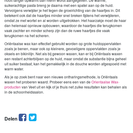
nooit langer opwarmt dan hierin wordt aangegeven. De warme,
suikerachtige pasta breng je daarna met een spatel aan op de huid.
Vervolgens verwijder je het tegen de groeirichting van de haartjes in. Dit
betekent ook dat de haartjes minder snel breken tijdens het verwijderen,
omdat ze met wortel en al worden uitgetrokken. Het haarzakje moet de haar
dan helemaal opnieuw opbouwen, waardoor de haartjes die terugkomen
vaak zachter en minder scherp zijn dan de ruwe haartjes die vaak
terugkomen na het scheren.
Oriëntaalse wax kan effectief gebruikt worden op grote huidoppervlakten
zoals je benen, maar ook op kleinere, gevoeligere oppervlakten zoals je
oksels en bikinilijn. Net als bij gewoon waxen, kan er bij Oriëntaals waxen
een restant achterblijven op de huid, maar omdat de substantie bijna geheel
uit suiker bestaat, kan het gemakkelijk in de douche worden afgespoeld met
warm water.
Als je op zoek bent naar een nieuwe ontharingsmethode, is Oriëntaals
waxen het proberen waard. Probeer eens een van de
Orientaalse Wax-
producten
van Veet uit en kijk of je thuis net zulke resultaten kan behalen als
in de schoonheidssalon.
Facebook
Twitter
Delen