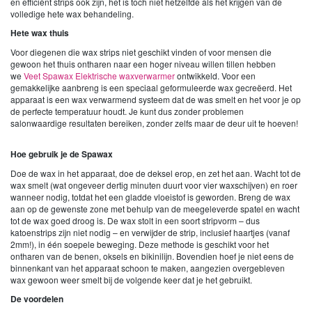
en efficiënt strips ook zijn, het is toch niet hetzelfde als het krijgen van de
volledige hete wax behandeling.
Hete wax thuis
Voor diegenen die wax strips niet geschikt vinden of voor mensen die
gewoon het thuis ontharen naar een hoger niveau willen tillen hebben
we
Veet Spawax Elektrische waxverwarmer
ontwikkeld. Voor een
gemakkelijke aanbreng is een speciaal geformuleerde wax gecreëerd. Het
apparaat is een wax verwarmend systeem dat de was smelt en het voor je op
de perfecte temperatuur houdt. Je kunt dus zonder problemen
salonwaardige resultaten bereiken, zonder zelfs maar de deur uit te hoeven!
Hoe gebruik je de Spawax
Doe de wax in het apparaat, doe de deksel erop, en zet het aan. Wacht tot de
wax smelt (wat ongeveer dertig minuten duurt voor vier waxschijven) en roer
wanneer nodig, totdat het een gladde vloeistof is geworden. Breng de wax
aan op de gewenste zone met behulp van de meegeleverde spatel en wacht
tot de wax goed droog is. De wax stolt in een soort stripvorm – dus
katoenstrips zijn niet nodig – en verwijder de strip, inclusief haartjes (vanaf
2mm!), in één soepele beweging. Deze methode is geschikt voor het
ontharen van de benen, oksels en bikinilijn. Bovendien hoef je niet eens de
binnenkant van het apparaat schoon te maken, aangezien overgebleven
wax gewoon weer smelt bij de volgende keer dat je het gebruikt.
De voordelen