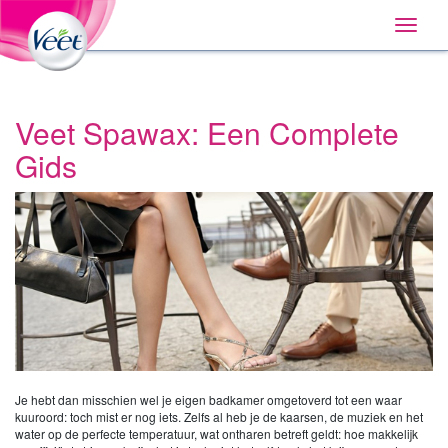
Huis
Main
Skip
Navigation
Toggle
to:
naviga
Primary
Navigation
,
Main
Content
Veet Spawax: Een Complete
Search
Gids
Je hebt dan misschien wel je eigen badkamer omgetoverd tot een waar
kuuroord: toch mist er nog iets. Zelfs al heb je de kaarsen, de muziek en het
water op de perfecte temperatuur, wat ontharen betreft geldt: hoe makkelijk