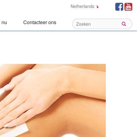
Social
Fa
Netherlands
Links:
 nu
Contacteer ons
Sear