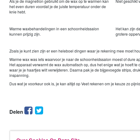
Als je de magnetron gebruikt om de wax op te warmen kan
Niet geschikt 
het even duren voordat je de juiste temperatuur onder de
knie hebt.
Warme waxbehandelingen in een schoonheidssalon
Het kan zijn d
kunnen prijzig zijn.
grotere opperv
Zoals je kunt zien zijn er een heleboel dingen waar je rekening mee moet hou
Warme wax was iets waarvoor je naar de schoonheidssalon moest of dure ap
Het apparaat verwarmt de wax automatisch op, dus het enige wat je hoeft te d
waar je je haartjes wilt verwijderen. Daarna pak je de bijgevoegde strips, d
inspanning.
Dus wat je voorkeur ook is, je kan altijd op Veet rekenen om je keuze zo pijn
Facebook
Twitter
Delen