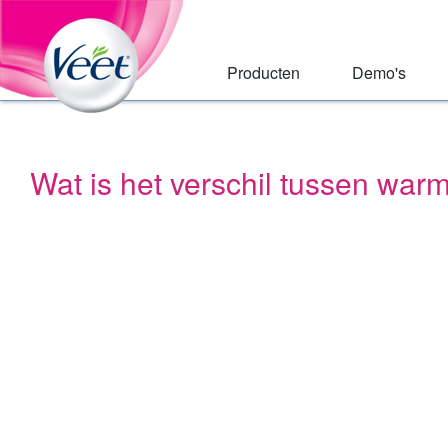
Huis
Skip
to:
Main
Primary
Navigation
Navigation
,
Producten
Demo's
Main
Content
Search
Wat is het verschil tussen wa