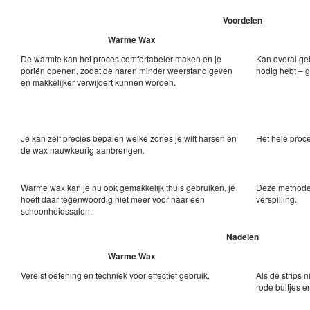
Voordelen
Warme Wax
De warmte kan het proces comfortabeler maken en je
Kan overal geb
poriën openen, zodat de haren minder weerstand geven
nodig hebt – 
en makkelijker verwijdert kunnen worden.
Je kan zelf precies bepalen welke zones je wilt harsen en
Het hele proce
de wax nauwkeurig aanbrengen.
Warme wax kan je nu ook gemakkelijk thuis gebruiken, je
Deze methode i
hoeft daar tegenwoordig niet meer voor naar een
verspilling.
schoonheidssalon.
Nadelen
Warme Wax
Vereist oefening en techniek voor effectief gebruik.
Als de strips 
rode bultjes e