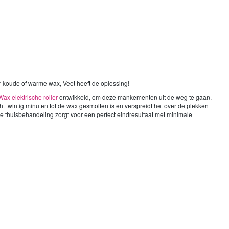
or koude of warme wax, Veet heeft de oplossing!
ax elektrische roller
ontwikkeld, om deze mankementen uit de weg te gaan.
t twintig minuten tot de wax gesmolten is en verspreidt het over de plekken
eze thuisbehandeling zorgt voor een perfect eindresultaat met minimale