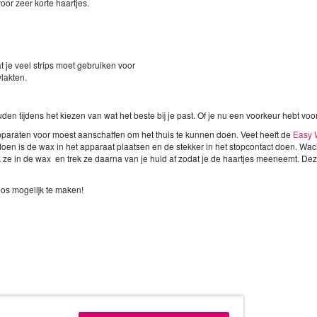
voor zeer korte haartjes.
at je veel strips moet gebruiken voor
lakten.
den tijdens het kiezen van wat het beste bij je past. Of je nu een voorkeur hebt vo
paraten voor moest aanschaffen om het thuis te kunnen doen. Veet heeft de
Easy W
oen is de wax in het apparaat plaatsen en de stekker in het stopcontact doen. Wach
ruk ze in de wax en trek ze daarna van je huid af zodat je de haartjes meeneemt. D
loos mogelijk te maken!