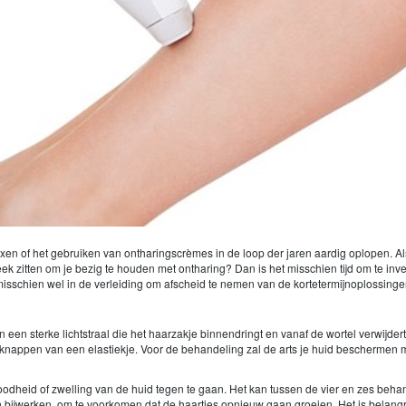
en of het gebruiken van ontharingscrèmes in de loop der jaren aardig oplopen. Als 
week zitten om je bezig te houden met ontharing? Dan is het misschien tijd om te i
 misschien wel in de verleiding om afscheid te nemen van de kortetermijnoplossinge
een sterke lichtstraal die het haarzakje binnendringt en vanaf de wortel verwijde
et knappen van een elastiekje. Voor de behandeling zal de arts je huid beschermen
odheid of zwelling van de huid tegen te gaan. Het kan tussen de vier en zes beh
 bijwerken, om te voorkomen dat de haartjes opnieuw gaan groeien. Het is belangr