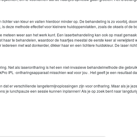
n lichter van kleur en vallen hierdoor minder op. De behandeling is zo voorbij, do
t, is deze methode effectief voor kleinere huidoppervlakten, zoals de oksels of de b
sie meteen weer aan het werk kunt. Een laserbehandeling kan ook op maat gemaakt w
het haar te behandelen, waardoor de haartjes meestal de eerste keer al verwijderd
r iedereen met wat donkerder, dikker haar en een lichtere huidskleur. De laser ri
ring. Net als laserontharing is het een niet-invasieve behandelmethode die gebruik
lkPro IPL -ontharingsapparaat misschien wat voor jou . Het geeft je een resultaat dat 
ten dat er verschillende langetermijnoplossingen zijn voor ontharing. Maar als je j
dens je lunchpauze een sessie kunnen inplannen! Als je op zoek bent naar langdurig