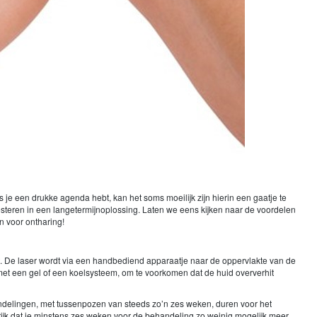
je een drukke agenda hebt, kan het soms moeilijk zijn hierin een gaatje te
nvesteren in een langetermijnoplossing. Laten we eens kijken naar de voordelen
n voor ontharing!
rt. De laser wordt via een handbediend apparaatje naar de oppervlakte van de
 met een gel of een koelsysteem, om te voorkomen dat de huid oververhit
andelingen, met tussenpozen van steeds zo’n zes weken, duren voor het
ijk dat je minstens zes weken voor de behandeling zo weinig mogelijk meer