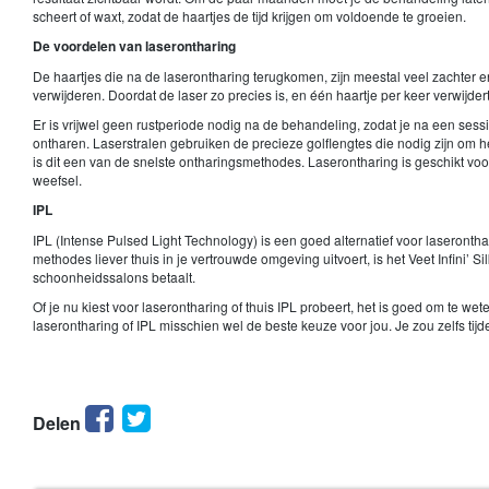
scheert of waxt, zodat de haartjes de tijd krijgen om voldoende te groeien.
De voordelen van laserontharing
De haartjes die na de laserontharing terugkomen, zijn meestal veel zachter e
verwijderen. Doordat de laser zo precies is, en één haartje per keer verwijder
Er is vrijwel geen rustperiode nodig na de behandeling, zodat je na een ses
ontharen. Laserstralen gebruiken de precieze golflengtes die nodig zijn om 
is dit een van de snelste ontharingsmethodes. Laserontharing is geschikt voo
weefsel.
IPL
IPL (Intense Pulsed Light Technology) is een goed alternatief voor laserontha
methodes liever thuis in je vertrouwde omgeving uitvoert, is het Veet Infini’ Si
schoonheidssalons betaalt.
Of je nu kiest voor laserontharing of thuis IPL probeert, het is goed om te we
laserontharing of IPL misschien wel de beste keuze voor jou. Je zou zelfs tij
Facebook
Twitter
Delen