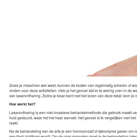
Zoals je misschien wel weet, kunnen de kosten van regelmatig scheren of wax
vinden voor deze activiteiten. Heb je het gevoel dat er te weinig uren in de 
van laserontharing. Zodra je klaar bent met het lezen van deze tekst, kom je
Hoe werkt het?
Laserontharing is een niet-invasieve behandelmethode die gebruik maakt van 
huid gestuurd, waar het het haar aanvalt. Het gevoel is te vergelijken met h
raakt.
Na de behandeling kan de arts je een hormoonzalf of ijskompres geven om ro
resultaat zichtbaar wordt. Om de paar maanden moet je de behandeling laten