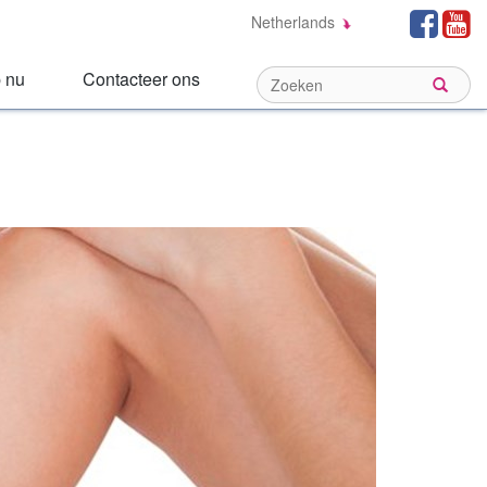
Social
Fa
Netherlands
Links:
 nu
Contacteer ons
Sear