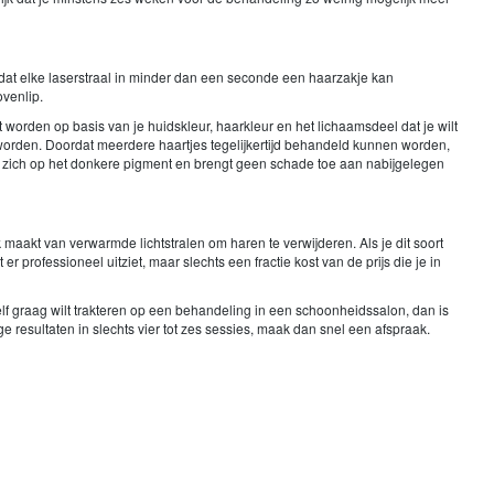
ordat elke laserstraal in minder dan een seconde een haarzakje kan
ovenlip.
orden op basis van je huidskleur, haarkleur en het lichaamsdeel dat je wilt
 worden. Doordat meerdere haartjes tegelijkertijd behandeld kunnen worden,
cht zich op het donkere pigment en brengt geen schade toe aan nabijgelegen
 maakt van verwarmde lichtstralen om haren te verwijderen. Als je dit soort
er professioneel uitziet, maar slechts een fractie kost van de prijs die je in
ezelf graag wilt trakteren op een behandeling in een schoonheidssalon, dan is
e resultaten in slechts vier tot zes sessies, maak dan snel een afspraak.