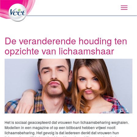
Huis
Main
Skip
Navigation
Toggle
to:
naviga
Primary
Navigation
,
Main
Content
De veranderende houding ten
Search
opzichte van lichaamshaar
Het is sociaal geaccepteerd dat vrouwen hun lichaamsbeharing weghalen.
Modellen in een magazine of op een billboard hebben vrijwel nooit
lichaamsbeharing. Het gevolg is dat iedereen denkt dat vrouwen hun