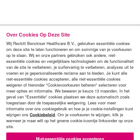
Over Cookies Op Deze Site
Wij Reckitt Benckiser Healthcare B.V., gebruiken essentiële cookies
om deze site te laten functioneren en om sommige van je voorkeuren
op te slaan. Wij en onze partners gebruiken ook andere, niet-
essentiële cookies en vergelijkbare technologieën om de functionaliteit
van de site te verbeteren, je surfervaring te verbeteren, analyses uit te
voeren en je gepersonaliseerde reclame aan te bieden. Je kunt alle
PRODUCTEN
niet-essentiële cookies accepteren, alle niet-essentiële cookies
weigeren of hieronder "Cookievoorkeuren beheren" selecteren voor
DEMO'S
meer opties en informatie. We bewaren je keuze 13 maanden. In het
geval van "Essentiële" cookies plaatsen we deze automatisch zoals
ALGEMENE VOORWAARDEN
toegestaan door de toepasselijke wetgeving. Lees voor meer
informatie over ons cookiegebruik en hoe je je cookie-instellingen kunt
PRIVACYBELEID
wijzigen ons
Cookiebeleid
. Om je voorkeuren te wijzigen, klik je
wanneer je maar wilt op het groene cookie-icoontje linksonder op onze
COOKIES-BELEID
site.
CONTACT MET ONS OPNEMEN
Niet-essentiële cookies accepteren