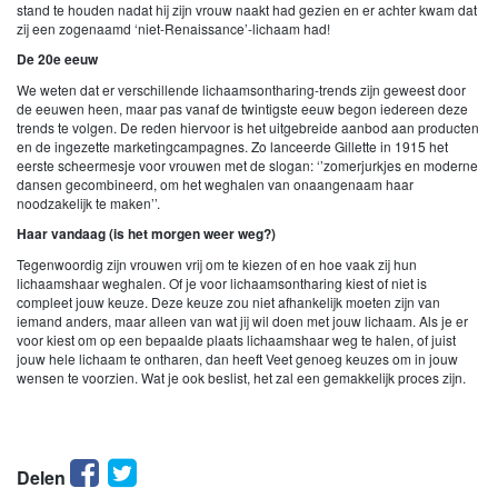
stand te houden nadat hij zijn vrouw naakt had gezien en er achter kwam dat
zij een zogenaamd ‘niet-Renaissance’-lichaam had!
De 20e eeuw
We weten dat er verschillende lichaamsontharing-trends zijn geweest door
de eeuwen heen, maar pas vanaf de twintigste eeuw begon iedereen deze
trends te volgen. De reden hiervoor is het uitgebreide aanbod aan producten
en de ingezette marketingcampagnes. Zo lanceerde Gillette in 1915 het
eerste scheermesje voor vrouwen met de slogan: ‘’zomerjurkjes en moderne
dansen gecombineerd, om het weghalen van onaangenaam haar
noodzakelijk te maken’’.
Haar vandaag (is het morgen weer weg?)
Tegenwoordig zijn vrouwen vrij om te kiezen of en hoe vaak zij hun
lichaamshaar weghalen. Of je voor lichaamsontharing kiest of niet is
compleet jouw keuze. Deze keuze zou niet afhankelijk moeten zijn van
iemand anders, maar alleen van wat jij wil doen met jouw lichaam. Als je er
voor kiest om op een bepaalde plaats lichaamshaar weg te halen, of juist
jouw hele lichaam te ontharen, dan heeft Veet genoeg keuzes om in jouw
wensen te voorzien. Wat je ook beslist, het zal een gemakkelijk proces zijn.
Facebook
Twitter
Delen