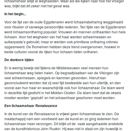
lichaamshaar altijd al weghaalden. Maar als we kijken naar hoe het vroeger
was, blijkt dat dit zeker niet het geval was.
In het begin...
Voor de tijd van de oude Egyptenaren werd lichaamsbeharing weggehaald
voor rituelen of vanwege persoonlijke redenen. Ten tijde van de Egyptenaren
werd lichaamsontharing populair. Vrouwen én mannen onthaarden hun hele
lichaam. Voor het weghalen van het haar werden scheermessen en
suikerpasta’s gebruikt, maar er werden ook primitieve ontharing crèmes
opgesmeerd. De Romeinen hebben deze trend overgenomen, hoewel in
beide culturen vooral de rijken hun lichaam lieten ontharen.
De donkere tijden
Er is weinig bewijs dat tijdens de Middeleeuwen veel mensen hun
lichaamshaar weg lieten halen. Op begraafplaatsen van de Vikingen zijn
veel scheermessen, spiegels en kammen gevonden. Hieruit kan
geconcludeerd worden dat zij veel tijd besteedde aan hun uiterlijk, en dan
vooral aan hun haar en waarschijnlijk ook hun lichaamshaar. De Islam werd
in dezelfde tijd gesticht in het Midden-Oosten. De Islam leert dat de oksels
moeten worden ‘geplukt’ en het schaamhaar geschoren moet worden.
Een lichaamshaar Renaissance
In de kunst van de Renaissance is vrijwel geen lichaamshaar te zien. De
maatschappij nam een voorbeeld aan de kunst en zo ging iedereen hun
lichaamshaar meer verzorgen. Dit blijkt uit de vaak aangehaalde anekdote
van de kunsthistoricus John Ruskin. Hij was niet in staat om zijn huwelijk in